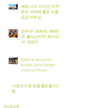
해태 USA, 35년간 미주
한인 식탁에 좋은 식품
공급 자부심
만두야? 과자야? 해태제
과, 불낙교자맛 '화낙신
낙' 내놨다
Retail & Consumer
Buldak Spicy Ramen
craze continues
LA한인마켓 유통'홈런볼'이상
無
Archive